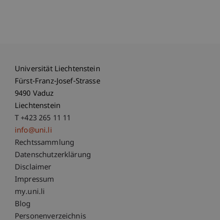
Universität Liechtenstein
Fürst-Franz-Josef-Strasse
9490 Vaduz
Liechtenstein
T +423 265 11 11
info@uni.li
Fußzeile Rechtliche Hinweise
Rechtssammlung
Datenschutzerklärung
Disclaimer
Impressum
Fußzeile Subdomain-Verzeichnis
my.uni.li
Blog
Personenverzeichnis