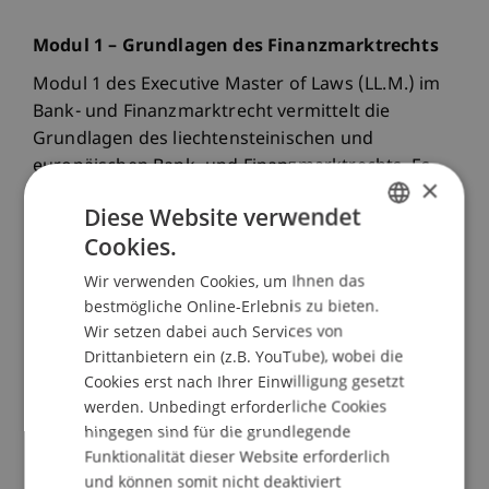
Modul 1 – Grundlagen des Finanzmarktrechts
Modul 1 des Executive Master of Laws (LL.M.) im
Bank- und Finanzmarktrecht vermittelt die
Grundlagen des liechtensteinischen und
europäischen Bank- und Finanzmarktrechts. Es
×
umfasst rechtliche und ökonomische Aspekte,
Diese Website verwendet
darunter Aufsichtsrecht, zivilrechtliche
Cookies.
Grundlagen und das Zusammenspiel nationaler
GERMAN
und europäischer Aufsichtsbehörden wie EBA
Wir verwenden Cookies, um Ihnen das
ENGLISH
und ESMA. Studierende lernen die Grundlagen
bestmögliche Online-Erlebnis zu bieten.
des Bankgeschäfts sowie ökonomische Theorien
Wir setzen dabei auch Services von
Drittanbietern ein (z.B. YouTube), wobei die
und Risikomanagement. Ein besonderes
Cookies erst nach Ihrer Einwilligung gesetzt
Augenmerk gilt dem EWR-Finanzmarktrecht und
werden. Unbedingt erforderliche Cookies
den Prinzipien von Corporate Finance und
hingegen sind für die grundlegende
Accounting.
Funktionalität dieser Website erforderlich
und können somit nicht deaktiviert