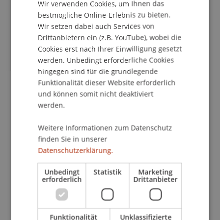
Wir verwenden Cookies, um Ihnen das
ENGLISH
bestmögliche Online-Erlebnis zu bieten.
Wir setzen dabei auch Services von
Liechtensteinischer
Drittanbietern ein (z.B. YouTube), wobei die
Fondsabend
Cookies erst nach Ihrer Einwilligung gesetzt
werden. Unbedingt erforderliche Cookies
hingegen sind für die grundlegende
Funktionalität dieser Website erforderlich
und können somit nicht deaktiviert
weitere Intensivkurse
werden.
Weitere Informationen zum Datenschutz
finden Sie in unserer
Datenschutzerklärung.
Veranstaltungen
Unbedingt
Statistik
Marketing
erforderlich
Drittanbieter
11
Nov
1
Bank- und Finanzmarktrecht
Compliance
Ban
Funktionalität
Unklassifizierte