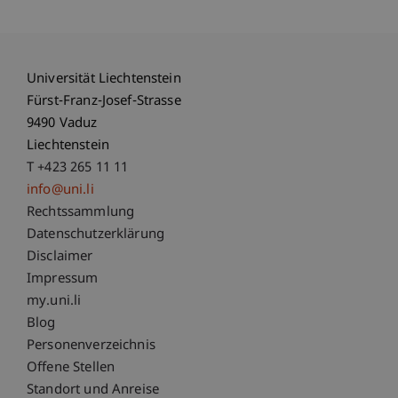
Universität Liechtenstein
Fürst-Franz-Josef-Strasse
9490 Vaduz
Liechtenstein
T +423 265 11 11
info@uni.li
Fußzeile Rechtliche Hinweise
Rechtssammlung
Datenschutzerklärung
Disclaimer
Impressum
Fußzeile Subdomain-Verzeichnis
my.uni.li
Blog
Personenverzeichnis
Offene Stellen
Standort und Anreise