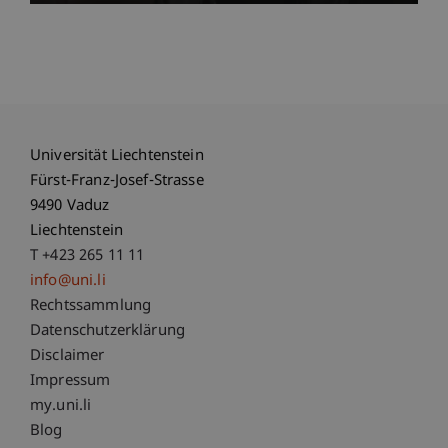
Universität Liechtenstein
Fürst-Franz-Josef-Strasse
9490 Vaduz
Liechtenstein
T +423 265 11 11
info@uni.li
Fußzeile Rechtliche Hinweise
Rechtssammlung
Datenschutzerklärung
Disclaimer
Impressum
Fußzeile Subdomain-Verzeichnis
my.uni.li
Blog