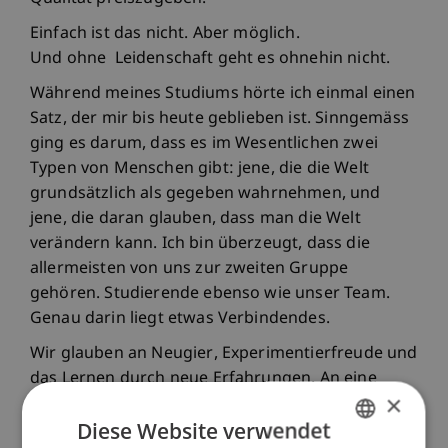
Einfach ist das nicht. Aber möglich.
Und ohne Leidenschaft geht es ohnehin nicht.
Während meines Studiums hörte ich einmal einen
Satz, der mir bis heute geblieben ist. Sinngemäss
ging es darum, dass es im Wesentlichen zwei
Typen von Menschen gibt: jene, die die Welt
grundsätzlich als gegeben wahrnehmen, und
jene, die daran glauben, dass man die Welt
verändern kann. Ich bin überzeugt, dass die
allermeisten von uns zur zweiten Gruppe
gehören. Studierende ebenso wie unser Team.
Genau darin liegt etwas Verbindendes.
Wir glauben an Neugier, Experimentierfreude und
das Lernen durch neue Erfahrungen. An eine
×
Architektur, die sorgsam ist – im Umgang mit
Diese Website verwendet
Ressourcen ebenso wie im Umgang miteinander.