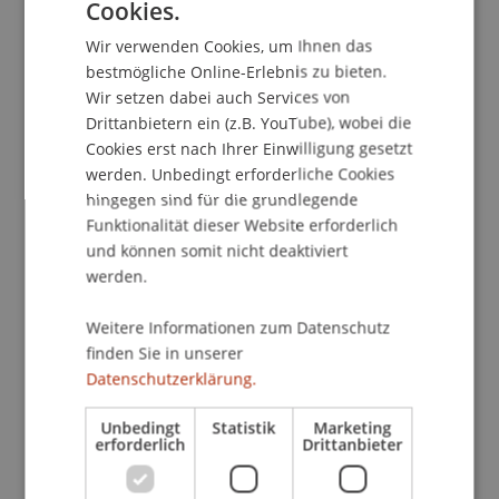
Cookies.
An eine Architektur, die Limiten anerkennt, die
GERMAN
Endlichkeit verfügbarer Ressourcen akzeptiert
Wir verwenden Cookies, um Ihnen das
ENGLISH
und gerade innerhalb dieser Bedingungen kreativ
bestmögliche Online-Erlebnis zu bieten.
wird.
Wir setzen dabei auch Services von
Drittanbietern ein (z.B. YouTube), wobei die
Wir sind überzeugt, dass Lehre sich auf Lernen
Cookies erst nach Ihrer Einwilligung gesetzt
konzentrieren sollte, und nicht auf bürokratische
werden. Unbedingt erforderliche Cookies
Abläufe. Dass Zusammenarbeit wichtiger ist als
hingegen sind für die grundlegende
individuelle Profilierung. Und dass Architektur
Funktionalität dieser Website erforderlich
niemals das Werk einer einzelnen heroischen
und können somit nicht deaktiviert
Figur ist. Die Zeit der Stararchitektinnen und
werden.
Stararchitekten ist vorbei. Die Zukunft liegt in
kollektiven Praktiken, in gemeinsamer
Weitere Informationen zum Datenschutz
Verantwortung und in interdisziplinärer
finden Sie in unserer
Datenschutzerklärung.
Zusammenarbeit. Gute Architektur entsteht nicht
aus Ego. Sie entsteht aus Haltung.
Unbedingt
Statistik
Marketing
erforderlich
Drittanbieter
Gleichzeitig verändert sich unser Beruf rasant.
Neue Werkzeuge, darunter auch künstliche