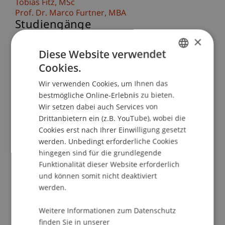
Tobias
Fitz
MSc
Prof. Dr. Marco
Furtner
MBA
Studiengänge
×
Masterstudiengang Entrepreneurship, Innovation
Diese Website verwendet
und Leadership (MSc EIL 25) (01.09.2025)
Cookies.
Lehrveranstaltung
GERMAN
Wir verwenden Cookies, um Ihnen das
ENGLISH
Educational Journey
bestmögliche Online-Erlebnis zu bieten.
Wir setzen dabei auch Services von
Die Studienreise vertieft die Inhalte des
Drittanbietern ein (z.B. YouTube), wobei die
Semesters in einem extrem
Cookies erst nach Ihrer Einwilligung gesetzt
wachstumsorientierten Umfeld und erläutert an
werden. Unbedingt erforderliche Cookies
Beispielen aus der Unternehmenswelt:
hingegen sind für die grundlegende
Funktionalität dieser Website erforderlich
Praktische Einblicke in ein internationales
und können somit nicht deaktiviert
Umfeld.
werden.
Internationalisierung erfahren und mit
Weitere Informationen zum Datenschutz
Unternehmern diskutieren.
finden Sie in unserer
Sinn und Zweck von