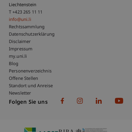
Liechtenstein
T +423 265 11 11
info@uni.li
Fußzeile Rechtliche Hinweise
Rechtssammlung
Datenschutzerklärung
Disclaimer
Impressum
Fußzeile Subdomain-Verzeichnis
my.uni.li
Blog
Personenverzeichnis
Offene Stellen
Standort und Anreise
Newsletter
Folgen Sie uns