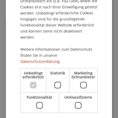
Drittanbietern ein (z.B. YouTube), wobei die
Altheimer herzlich zu diesem herausragenden
Cookies erst nach Ihrer Einwilligung gesetzt
„UNIcorn“, zur gelungenen Präsentation – und
werden. Unbedingt erforderliche Cookies
nachträglich zur Hochzeit!
hingegen sind für die grundlegende
Funktionalität dieser Website erforderlich
und können somit nicht deaktiviert
werden.
Weitere Informationen zum Datenschutz
finden Sie in unserer
Datenschutzerklärung.
Unbedingt
Statistik
Marketing
erforderlich
Drittanbieter
Funktionalität
Unklassifizierte