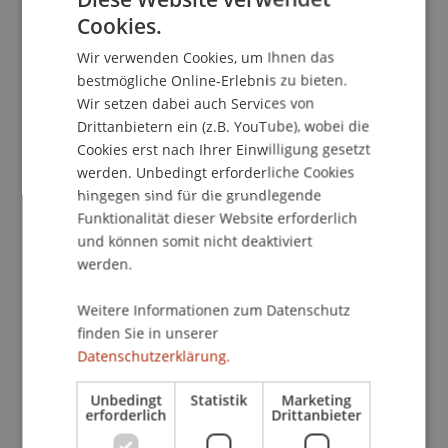
Cookies.
GERMAN
Wir verwenden Cookies, um Ihnen das
ENGLISH
Publikationsart
bestmögliche Online-Erlebnis zu bieten.
Wir setzen dabei auch Services von
Beitrag in wissenschaftlicher Fachzeitschrift
Drittanbietern ein (z.B. YouTube), wobei die
Cookies erst nach Ihrer Einwilligung gesetzt
werden. Unbedingt erforderliche Cookies
Mitarbeitende
hingegen sind für die grundlegende
Funktionalität dieser Website erforderlich
Prof. Dr. Bernhard Burtscher
und können somit nicht deaktiviert
werden.
Weitere Informationen zum Datenschutz
Beteiligte Einrichtungen
finden Sie in unserer
Datenschutzerklärung.
Lehrstuhl für Bank- und Finanzmarktrecht
Liechtenstein Business Law School
Bank- und Finanzmarktrecht
Unbedingt
Statistik
Marketing
erforderlich
Drittanbieter