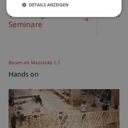
DETAILS ANZEIGEN
Vorlesungen +
Entw
Seminare
Bauen im Massstab 1:1
Hands on