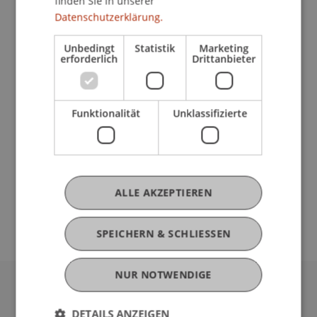
finden Sie in unserer
Datenschutzerklärung.
Unbedingt
Statistik
Marketing
erforderlich
Drittanbieter
Sommersemester 2025
Funktionalität
Unklassifizierte
ALLE AKZEPTIEREN
SPEICHERN & SCHLIESSEN
NUR NOTWENDIGE
Universität Liechtenstein
DETAILS ANZEIGEN
Fürst-Franz-Josef-Strasse