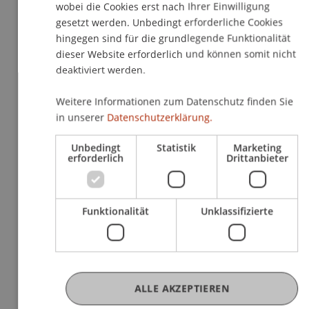
wobei die Cookies erst nach Ihrer Einwilligung
Weitere Informationen zum
Finance Research
gesetzt werden. Unbedingt erforderliche Cookies
Seminar
und zum
Wirtschaftspolitischen Seminar
hingegen sind für die grundlegende Funktionalität
Alpenrhein
finden Sie unter:
dieser Website erforderlich und können somit nicht
deaktiviert werden.
Weitere Informationen zum Datenschutz finden Sie
in unserer
Datenschutzerklärung.
Zu allen Forschungsseminaren
Unbedingt
Statistik
Marketing
erforderlich
Drittanbieter
Anstehende Veranstaltungen
Funktionalität
Unklassifizierte
22
Sep
ALLE AKZEPTIEREN
Finance