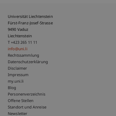
Universität Liechtenstein
Fürst-Franz-Josef-Strasse
9490 Vaduz
Liechtenstein
T +423 265 11 11
info@uni.li
Fußzeile Rechtliche Hinweise
Rechtssammlung
Datenschutzerklärung
Disclaimer
Impressum
Fußzeile Subdomain-Verzeichnis
my.uni.li
Blog
Personenverzeichnis
Offene Stellen
Standort und Anreise
Newsletter