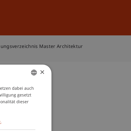
Anmelden
DE
EN
sungsverzeichnis Master Architektur
×
setzen dabei auch
GERMAN
willigung gesetzt
ENGLISH
onalität dieser
.