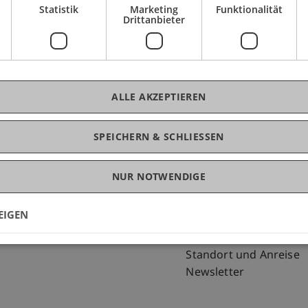
Statistik
Marketing
Funktionalität
Drittanbieter
ALLE AKZEPTIEREN
SPEICHERN & SCHLIESSEN
NUR NOTWENDIGE
Fußzeile Rechtliche Hinweise
Fußzeile Su
Rechtssammlung
my.uni.li
Datenschutzerklärung
Blog
EIGEN
Disclaimer
Personenverzeichnis
Impressum
Offene Stellen
Standort und Anreise
Newsletter