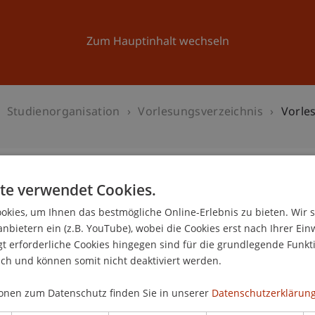
Forschung
Universität
Aktuelles
Zum Hauptinhalt wechseln
Studienorganisation
Vorlesungsverzeichnis
Vorle
te verwendet Cookies.
s Master Architektur
kies, um Ihnen das bestmögliche Online-Erlebnis zu bieten. Wir 
anbietern ein (z.B. YouTube), wobei die Cookies erst nach Ihrer Ein
 erforderliche Cookies hingegen sind für die grundlegende Funkti
hlen
ich und können somit nicht deaktiviert werden.
onen zum Datenschutz finden Sie in unserer
Datenschutzerklärung