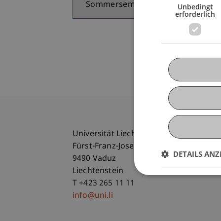
Unbedingt
erforderlich
Universität Liechtenstein
Fürst-Franz-Josef-Strasse
DETAILS ANZ
9490 Vaduz
Liechtenstein
T +423 265 11 11
info@uni.li