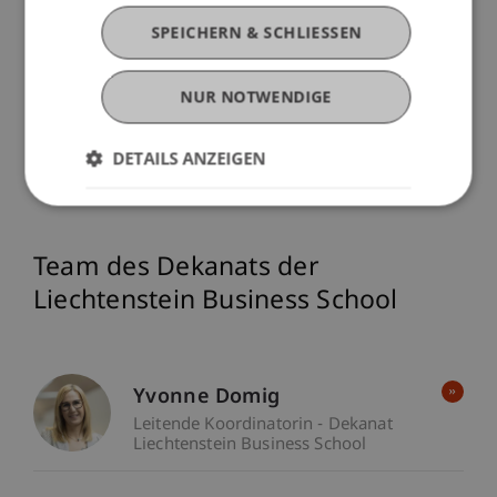
13. Juli 2026
Forschung
Universität
SPEICHERN & SCHLIESSEN
NUR NOTWENDIGE
Mehr News aus der Liechtenstein Business
School
DETAILS ANZEIGEN
Team des Dekanats der
Liechtenstein Business School
Yvonne Domig
Leitende Koordinatorin - Dekanat
Liechtenstein Business School