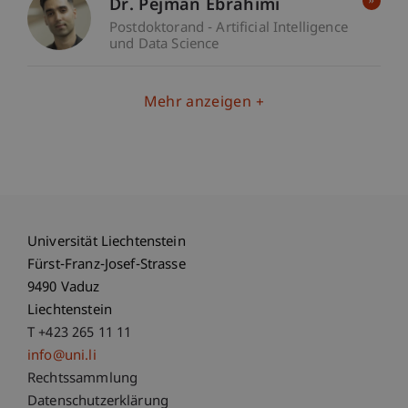
Dr. Pejman Ebrahimi
Postdoktorand - Artificial Intelligence
und Data Science
Mehr anzeigen
Universität Liechtenstein
Fürst-Franz-Josef-Strasse
9490 Vaduz
Liechtenstein
T +423 265 11 11
info@uni.li
Fußzeile Rechtliche Hinweise
Rechtssammlung
Datenschutzerklärung