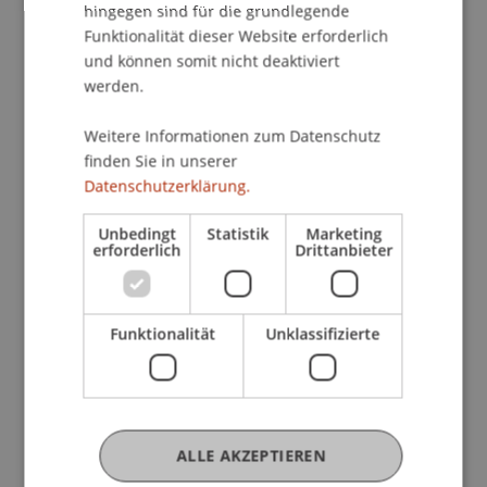
hingegen sind für die grundlegende
Funktionalität dieser Website erforderlich
und können somit nicht deaktiviert
werden.
Achtsamkeit und Selbstführung: Neue
Studie zeigt Wege aus der Stressfalle
Weitere Informationen zum Datenschutz
finden Sie in unserer
20. Juli 2026
Forschung
Forschende
Datenschutzerklärung.
Universität
Führung
Unbedingt
Statistik
Marketing
erforderlich
Drittanbieter
Funktionalität
Unklassifizierte
Neue Studie der Universität
Liechtenstein: KI prägt den
Arbeitsmarkt, Cloud Computing bleibt
ALLE AKZEPTIEREN
unverzichtbar