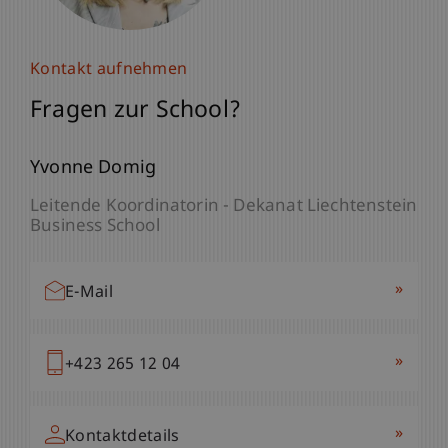
Kontakt aufnehmen
Kontakt aufnehmen
Fragen zur School?
Fragen zur School?
Prof. Dr. Marco
Yvonne Domig
Furtner
MBA
Professor - Entrepreneurship und Leadership
Leitende Koordinatorin - Dekanat Liechtenstein
Vize-Dekan - Liechtenstein Business School
Business School
Studienleiter MSc EIL - Liechtenstein Business
School
»
E-Mail
»
E-Mail
»
+423 265 12 04
»
+423 265 12 88
»
Kontaktdetails