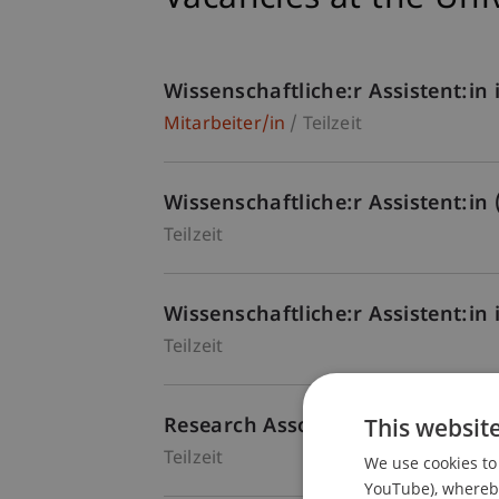
Wissenschaftliche:r Assistent:i
Mitarbeiter/in
Teilzeit
Wissenschaftliche:r Assistent:in
Teilzeit
Wissenschaftliche:r Assistent:i
Teilzeit
This websit
Research Associate (Postdoc) in 
Teilzeit
We use cookies to 
YouTube), whereby 