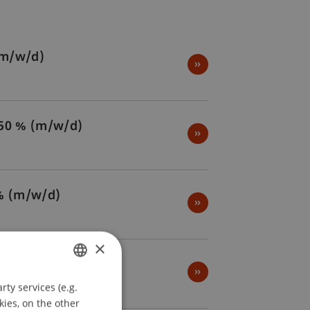
(m/w/d)
 50 % (m/w/d)
 % (m/w/d)
×
ty services (e.g.
GERMAN
kies, on the other
ENGLISH