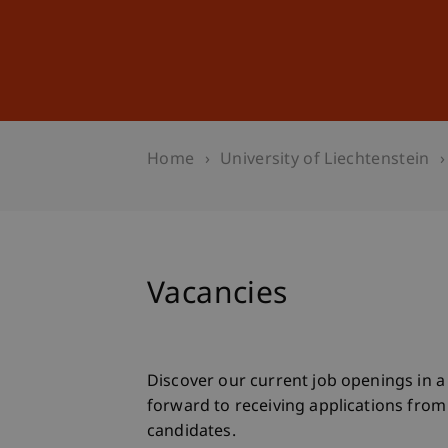
Studies
Professional Educ
Home
University of Liechtenstein
Vacancies
Discover our current job openings in a 
forward to receiving applications fro
candidates.