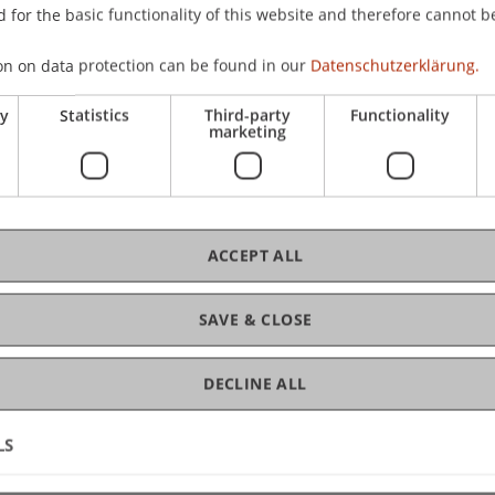
 for the basic functionality of this website and therefore cannot b
 % (m/w/d)
on on data protection can be found in our
Datenschutzerklärung.
ry
Statistics
Third-party
Functionality
marketing
ACCEPT ALL
gs for Students or Graduates (
SAVE & CLOSE
DECLINE ALL
chweiz
LS
ion Implementation Finance (60-80%)