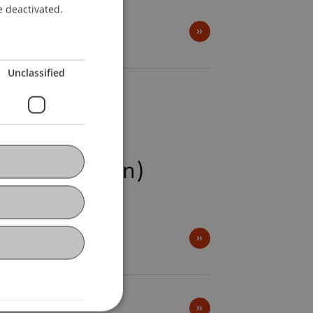
e deactivated.
Unclassified
only in German)