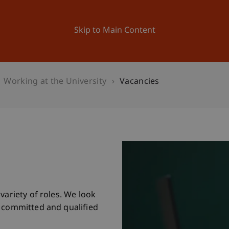
ation
Research
University
News and Events
Skip to Main Content
Working at the University
Vacancies
variety of roles. We look
m committed and qualified