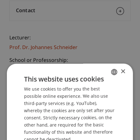
Contact
Lecturer:
Prof. Dr. Johannes Schneider
School or Professorship:
×
Artificial Intelligence and Data Science
This website uses cookies
Generative KI und KI-Agenten erobern die Welt. KI
We use cookies to offer you the best
GERMAN
Agenten dienen als virtuelle Mitarbeiter zur
possible online experience. We also use
Unterstützung und Ausführung diverser
ENGLISH
third-party services (e.g. YouTube),
komplexer Prozesse. Generative KI wie ChatGPT
whereby the cookies are only set after your
kann immer mehr einfachere Aufgaben, immer
consent. Strictly necessary cookies, on the
besser erledigen. Deshalb sollten Sie die Chancen
other hand, are required for the basic
und Möglichkeiten der KI verstehen und nutzen,
functionality of this website and therefore
aber auch ihre Risiken berücksichtigen. In diesem
cannot be deactivated.