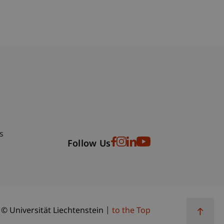
bdomain-Verzeichnis
s
Follow Us
© Universität Liechtenstein
to the Top