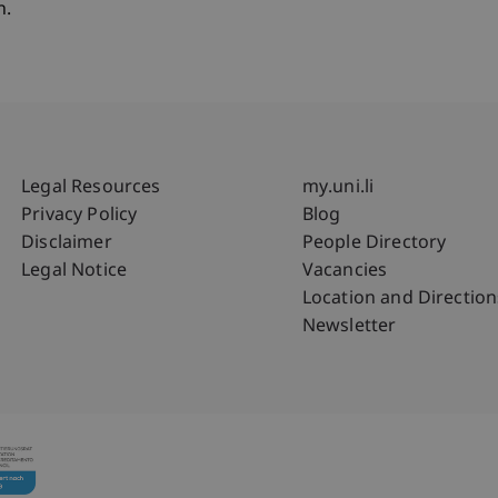
n.
Fußzeile Rechtliche Hinweise
Fußzeile Su
Legal Resources
my.uni.li
Privacy Policy
Blog
Disclaimer
People Directory
Legal Notice
Vacancies
Location and Direction
Newsletter