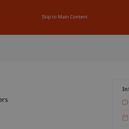
ation
Research
University
News and Events
Skip to Main Content
In
ers