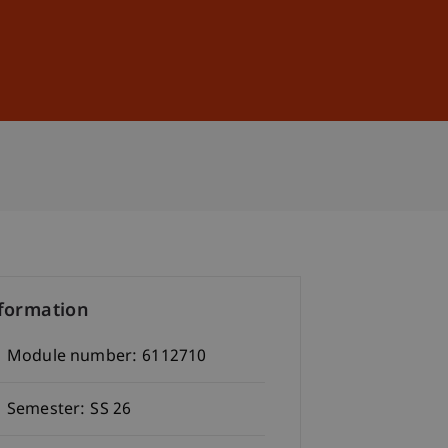
Sign In
DE
EN
formation
Module number:
6112710
Semester:
SS 26