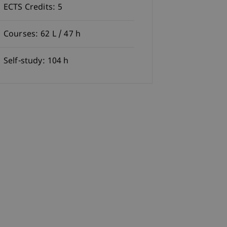
ECTS Credits:
5
Courses:
62 L / 47 h
Self-study:
104 h