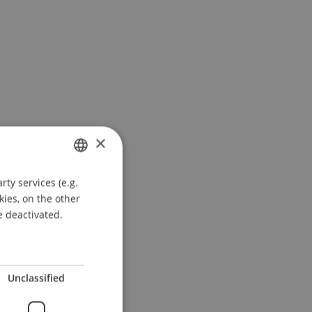
×
ty services (e.g.
GERMAN
kies, on the other
ENGLISH
e deactivated.
Unclassified