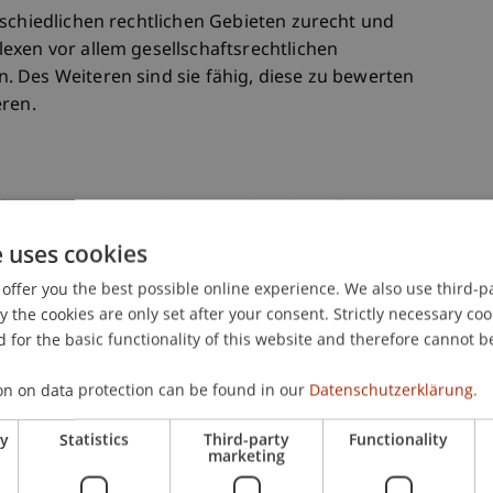
rschiedlichen rechtlichen Gebieten zurecht und
exen vor allem gesellschaftsrechtlichen
 Des Weiteren sind sie fähig, diese zu bewerten
eren.
isiertes Wissen in den Bereichen des öffentlichen
r Fokus gezielt auf dem Vermögens- und
e uses cookies
ltspflichtrecht liegt. Aufbau-end auf ihrer
offer you the best possible online experience. We also use third-par
fen die Studierenden ihr Verständnis für die
the cookies are only set after your consent. Strictly necessary coo
PG-Mitteilungspflicht und die Aufgabenbereiche
 for the basic functionality of this website and therefore cannot b
tudierenden sind mit den Grundzügen nationaler
raut und können diese in den Kontext des
on on data protection can be found in our
Datenschutzerklärung.
r hinaus erlangen sie die Fähigkeit, komplexe
ieten anhand von praxisnahen Case Studies zu
ry
Statistics
Third-party
Functionality
marketing
es Verständnis für die praktische Anwendung der
er Bestimmungen im internationalen Umfeld entwi-