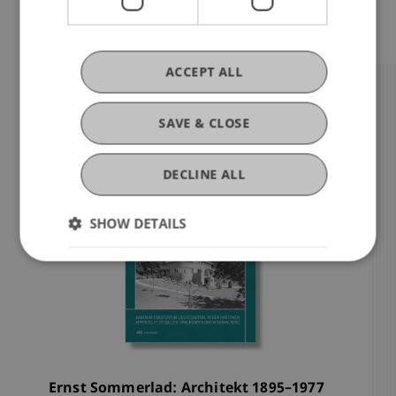
ACCEPT ALL
Publikation
SAVE & CLOSE
DECLINE ALL
SHOW DETAILS
Ernst Sommerlad: Architekt 1895–1977