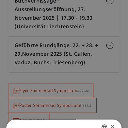
Buchvernissage +
Ausstellungseröffnung, 27.
November 2025 | 17.30 - 19.30
(Universität Liechtenstein)
Geführte Rundgänge, 22. + 28. +
29.November 2025 (St. Gallen,
Vaduz, Buchs, Triesenberg)
Flyer Sommerlad Symposium
3.02 MB
Poster Sommerlad Symposium
5.63 MB
Newsbeitrag
×