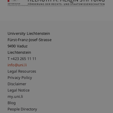
University Liechtenstein
Fürst-Franz-Josef-Strasse
9490 Vaduz
Liechtenstein
T +423 265 11 11
info@uni.li
Fußzeile Rechtliche Hinweise
Legal Resources
Privacy Policy
Disclaimer
Legal Notice
Fußzeile Subdomain-Verzeichnis
my.uni.li
Blog
People Directory