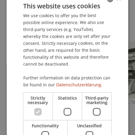
This website uses cookies
We use cookies to offer you the best
GERMAN
possible online experience. We also use
ENGLISH
Fotogalerie
third-party services (e.g. YouTube),
whereby the cookies are only set after your
consent. Strictly necessary cookies, on the
other hand, are required for the basic
functionality of this website and therefore
cannot be deactivated.
Further information on data protection can
be found in our
Datenschutzerklärung.
Strictly
Statistics
Third-party
necessary
marketing
Sternhaus, Buchs 1960-63, Foto:
Haus Juchler II, 
Joshua Loher
Functionality
Unclassified