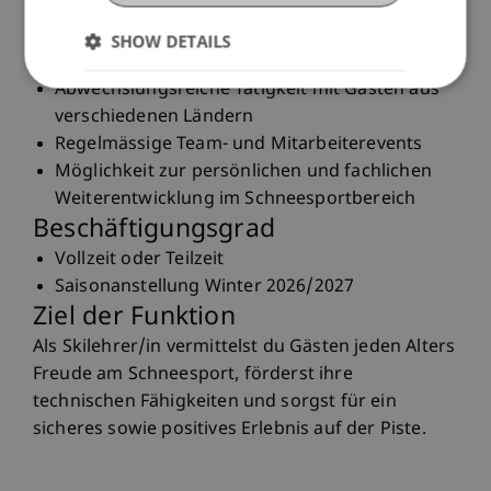
Team
Attraktives Arbeitsumfeld in einem beliebten
SHOW DETAILS
Wintersportgebiet
Abwechslungsreiche Tätigkeit mit Gästen aus
verschiedenen Ländern
Regelmässige Team- und Mitarbeiterevents
Möglichkeit zur persönlichen und fachlichen
Weiterentwicklung im Schneesportbereich
Beschäftigungsgrad
Vollzeit oder Teilzeit
Saisonanstellung Winter 2026/2027
Ziel der Funktion
Als Skilehrer/in vermittelst du Gästen jeden Alters
Freude am Schneesport, förderst ihre
technischen Fähigkeiten und sorgst für ein
sicheres sowie positives Erlebnis auf der Piste.