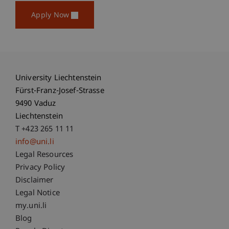
Apply Now
University Liechtenstein
Fürst-Franz-Josef-Strasse
9490 Vaduz
Liechtenstein
T +423 265 11 11
info@uni.li
Fußzeile Rechtliche Hinweise
Legal Resources
Privacy Policy
Disclaimer
Legal Notice
Fußzeile Subdomain-Verzeichnis
my.uni.li
Blog