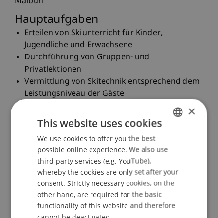
Malbun
Hauptaufgaben
Erteilen von Skiunterricht für Kinder,
Jugendliche und Erwachsene
Durchführung von Gruppen- und
Privatlektionen
Vermittlung von Skitechnik entsprechend dem
Leistungsniveau der Gäste
Gewährleistung eines sicheren und
×
motivierenden Unterrichts
This website uses cookies
Betreuung und Förderung von Anfängern
We use cookies to offer you the best
GERMAN
sowie fortgeschrittenen Skifahrern
possible online experience. We also use
Mitwirkung an einem positiven Gästeerlebnis
ENGLISH
third-party services (e.g. YouTube),
und der Repräsentation der Schneesportschule
whereby the cookies are only set after your
Zusammenarbeit innerhalb des Skischulteams
consent. Strictly necessary cookies, on the
bei organisatorischen und betrieblichen
other hand, are required for the basic
Aufgaben
functionality of this website and therefore
Anforderungen
cannot be deactivated.