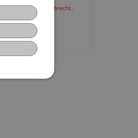
. iur. Frédérique
Lambrecht
M.
+423 265 11 62
Email