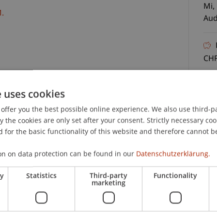
Mi,
.
Aud
CHF
e uses cookies
23.
offer you the best possible online experience. We also use third-par
the cookies are only set after your consent. Strictly necessary coo
 for the basic functionality of this website and therefore cannot b
s liechtensteinischen Trustrechts in Kraft. Das
ie neue Rechtsfigur des
on on data protection can be found in our
Datenschutzerklärung.
sende Informations- und Auskunftsrechte
gitimation zur Antragstellung für die Einleitung
ry
Statistics
Third-party
Functionality
marketing
zukommen. Damit übernimmt der
rwachungsfunktionen, die nach klassischem
C
 Begünstigten wahrgenommen werden (sog.