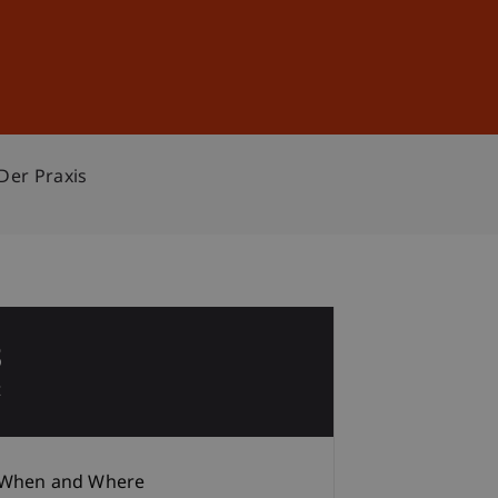
Sign In
DE
EN
Der Praxis
8
t
When and Where