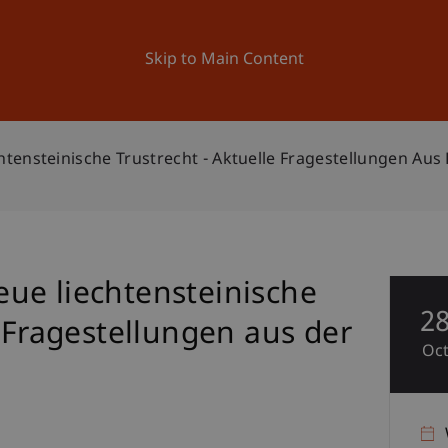
ation
Research
University
News and Events
Skip to Main Content
ensteinische Trustrecht - Aktuelle Fragestellungen Aus 
ue liechtensteinische
2
e Fragestellungen aus der
Oc