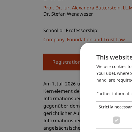
Prof. Dr. iur. Alexandra
Butterstein
LL.M
Dr. Stefan Wenaweser
School or Professorship:
Company, Foundation and Trust Law
This websit
Registration
We use cookies to 
YouTube), whereby 
hand, are required
Am 1. Juli 2026 trat die Teilrevision de
Kernelement der Reform bildet dabei d
Further informati
Informationsberechtigten, dem umfas
gegenüber dem Treuhänder sowie die Le
Strictly necessa
gerichtlicher Aufsichtsmassnahmen 
Informationsberechtigte nun jene Übe
angelsächsischen Trustrecht von den