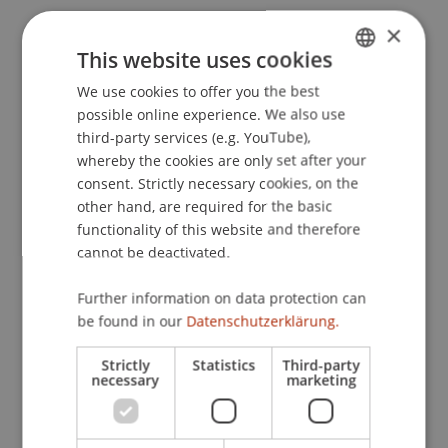
Theisen, M. R., Linn, A., & Schöll, S. (2007). Die
×
Berichterstattung des Aufsichtsrats im Wandel -
This website uses cookies
Eine empirische Analyse der Aufsichtsratsberichte
We use cookies to offer you the best
GERMAN
2005 im Vergleich zu 1984 bis 1994.
Der Betrieb
,
possible online experience. We also use
ENGLISH
60
(46), 2493-2501.
third-party services (e.g. YouTube),
whereby the cookies are only set after your
consent. Strictly necessary cookies, on the
other hand, are required for the basic
Publication Type
functionality of this website and therefore
cannot be deactivated.
Article in Scientific Journal
Further information on data protection can
be found in our
Datenschutzerklärung.
Staff Members
Strictly
Statistics
Third-party
Dr. Alexander Linn
necessary
marketing