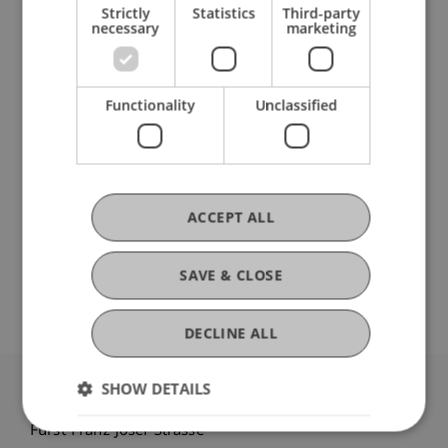
Strictly
Statistics
Third-party
necessary
marketing
Research
Das steuerrechtliche Verhältnis zwischen der
Functionality
Unclassified
Europäischen Union und Drittstaaten in Bezug
auf Liechtenstein und die Schweiz
Contract Research
January 2008 until December 2011 (finished)
ACCEPT ALL
Analyse des steuerlichen Verhältnisses zwischen
der EU und Drittstaaten in Bezug auf Liechtenstein
und die Schweiz; Aufzeigen einzelwirtschaftlicher
SAVE & CLOSE
Handlungsmöglichkeiten zur Senkung der ...
More
DECLINE ALL
SHOW DETAILS
University Liechtenstein
Fürst-Franz-Josef-Strasse