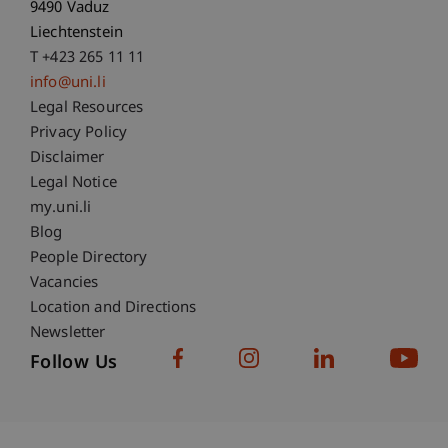
9490 Vaduz
Liechtenstein
T +423 265 11 11
info@uni.li
Fußzeile Rechtliche Hinweise
Legal Resources
Privacy Policy
Disclaimer
Legal Notice
Fußzeile Subdomain-Verzeichnis
my.uni.li
Blog
People Directory
Vacancies
Location and Directions
Newsletter
Follow Us