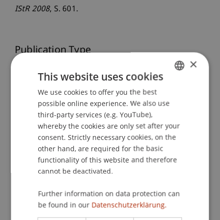
IStR 2008
, S. 601.
Publication Type
×
Article in Scientific Journal
This website uses cookies
We use cookies to offer you the best
GERMAN
possible online experience. We also use
ENGLISH
Staff Members
third-party services (e.g. YouTube),
whereby the cookies are only set after your
Dr. Alexander Linn
consent. Strictly necessary cookies, on the
other hand, are required for the basic
functionality of this website and therefore
Participating Institutions
cannot be deactivated.
Institute for Financial Services
Further information on data protection can
Chair for Tax Management and the Laws of
be found in our
Datenschutzerklärung.
Liechtenstein and International Taxation