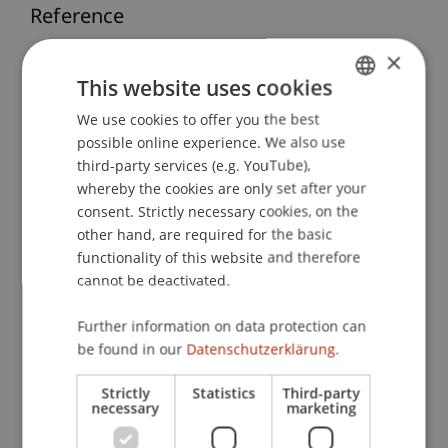
Reference
×
Hardeck, I., & Langhein, N. (2013). Bedeutung und
This website uses cookies
Management reputativer Steuerrisiken - Eine
empirische Untersuchung basierend auf
We use cookies to offer you the best
GERMAN
Interviews mit den Leitern der Steuerabteilung
possible online experience. We also use
ENGLISH
deutscher Unternehmen.
Die Wirtschaftsprüfung
third-party services (e.g. YouTube),
(WPg)
(17), 859-870.
whereby the cookies are only set after your
consent. Strictly necessary cookies, on the
other hand, are required for the basic
functionality of this website and therefore
Publication Type
cannot be deactivated.
Article in Scientific Journal
Further information on data protection can
be found in our
Datenschutzerklärung.
Staff Members
Strictly
Statistics
Third-party
necessary
marketing
Prof. Dr. Inga Hardeck