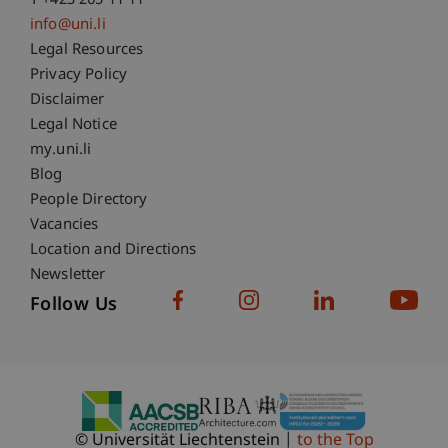
T +423 265 11 11
info@uni.li
Fußzeile Rechtliche Hinweise
Legal Resources
Privacy Policy
Disclaimer
Legal Notice
Fußzeile Subdomain-Verzeichnis
my.uni.li
Blog
People Directory
Vacancies
Location and Directions
Newsletter
Follow Us
© Universität Liechtenstein
to the Top