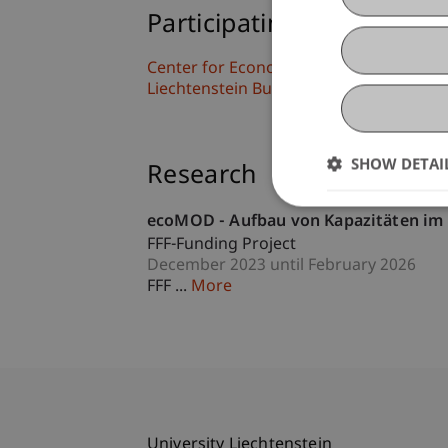
Participating Institutions
Center for Economics
Liechtenstein Business School
SHOW DETAI
Research
ecoMOD - Aufbau von Kapazitäten im 
FFF-Funding Project
December 2023 until February 2026
FFF ...
More
University Liechtenstein