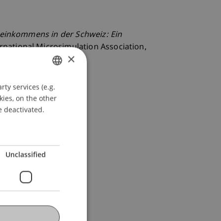
einkommens in der Schweiz: Ein
ernational Microsimulation Association,
×
ty services (e.g.
GERMAN
kies, on the other
ENGLISH
e deactivated.
Unclassified