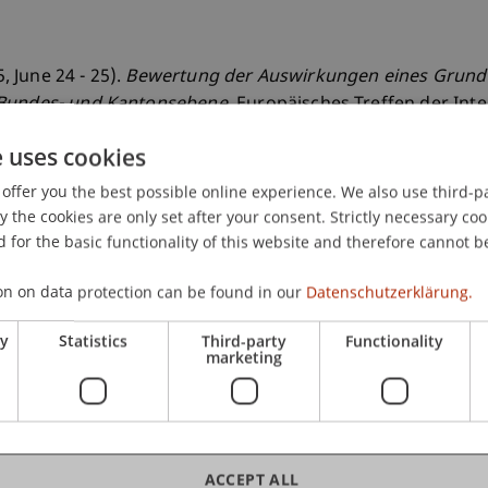
5, June 24 - 25).
Bewertung der Auswirkungen eines Grund
 Bundes- und Kantonsebene
. Europäisches Treffen der Int
e uses cookies
offer you the best possible online experience. We also use third-par
the cookies are only set after your consent. Strictly necessary coo
 for the basic functionality of this website and therefore cannot b
on on data protection can be found in our
Datenschutzerklärung.
ry
Statistics
Third-party
Functionality
marketing
ACCEPT ALL