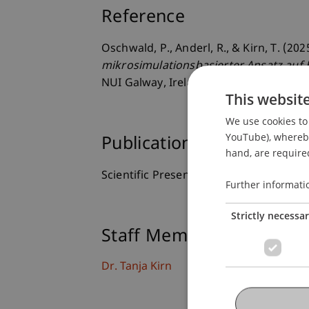
Reference
Oschwald, P., Anderl, R., & Kirn, T. (202
mikrosimulationsbasierter Ansatz auf
NUI Galway, Ireland.
This websit
We use cookies to 
YouTube), whereby 
Publication Type
hand, are required
Scientific Presentation
Further informati
Strictly necessa
Staff Members
Dr. Tanja Kirn