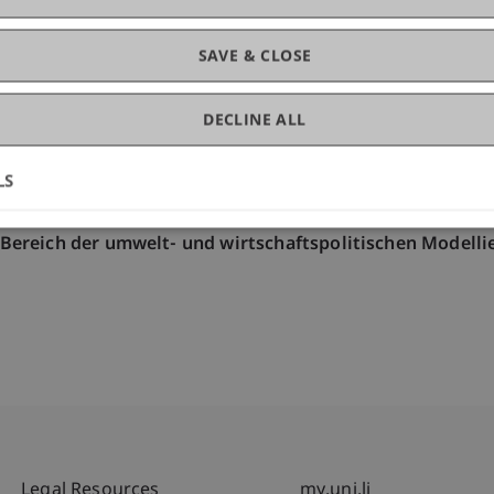
SAVE & CLOSE
DECLINE ALL
LS
Bereich der umwelt- und wirtschaftspolitischen Model
Legal Resources
my.uni.li