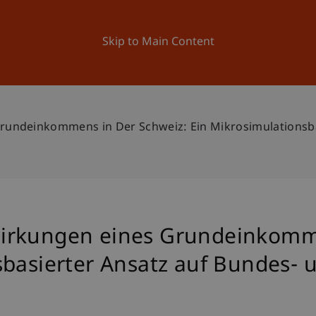
ation
Research
University
News and Events
Skip to Main Content
undeinkommens in Der Schweiz: Ein Mikrosimulationsba
irkungen eines Grundeinkomme
sbasierter Ansatz auf Bundes-