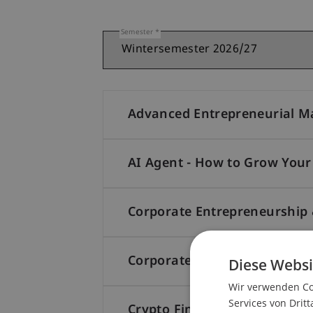
Semester
Advanced Entrepreneurial M
AI Agent - How to Grow You
Corporate Entrepreneurship 
Corporate Governance (CE)
Diese Websi
Wir verwenden Coo
Services von Dritt
Crypto Finance