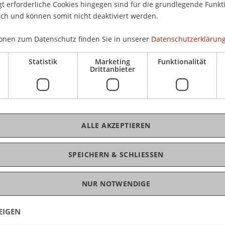
 erforderliche Cookies hingegen sind für die grundlegende Funkti
ich und können somit nicht deaktiviert werden.
onen zum Datenschutz finden Sie in unserer
Datenschutzerklärung
Statistik
Marketing
Funktionalität
hip Skills & Entrepreneurial Teams
Drittanbieter
ALLE AKZEPTIEREN
eneurial Ventures
SPEICHERN & SCHLIESSEN
ovation (CE)
NUR NOTWENDIGE
EIGEN