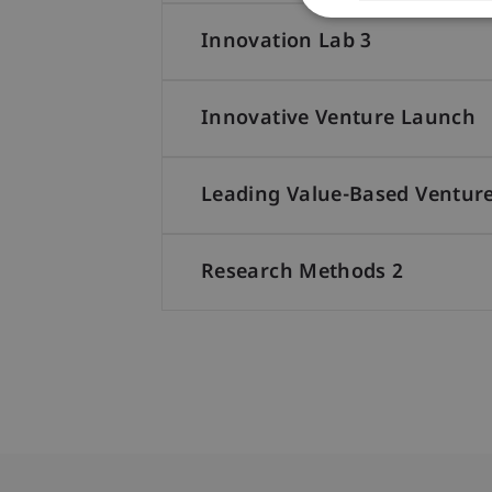
Innovation Lab 3
Innovative Venture Launch
Leading Value-Based Ventur
Research Methods 2