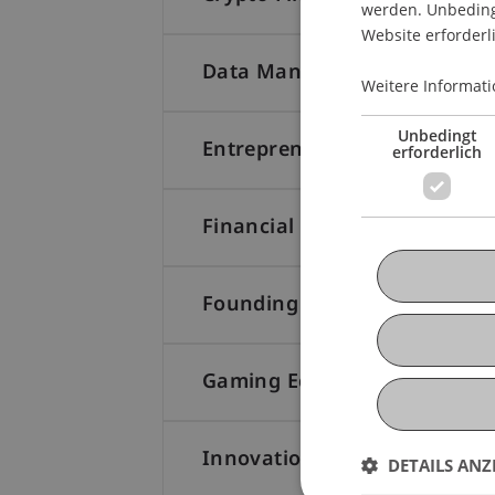
werden. Unbedingt
Website erforderl
Data Management (CPE)
Weitere Informati
Unbedingt
Entrepreneurial Self-Leaders
erforderlich
Financial Markets
Founding & Building Entrepr
Gaming Economy & Event Inn
Innovation Lab 1
DETAILS ANZ