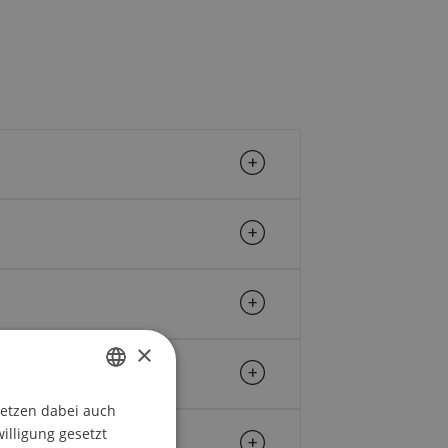
×
setzen dabei auch
GERMAN
willigung gesetzt
ENGLISH