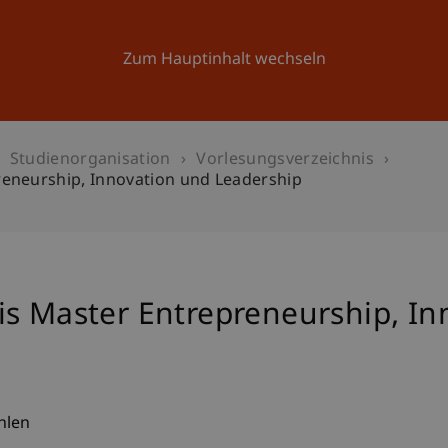
Forschung
Universität
Aktuelles
Zum Hauptinhalt wechseln
Studienorganisation
Vorlesungsverzeichnis
reneurship, Innovation und Leadership
is Master Entrepreneurship, In
hlen