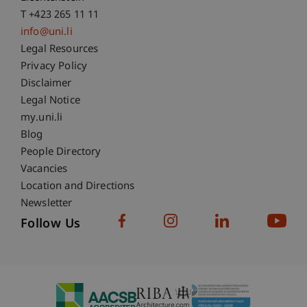
T +423 265 11 11
info@uni.li
Fußzeile Rechtliche Hinweise
Legal Resources
Privacy Policy
Disclaimer
Legal Notice
Fußzeile Subdomain-Verzeichnis
my.uni.li
Blog
People Directory
Vacancies
Location and Directions
Newsletter
Follow Us