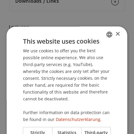
Downloads / Links
Lecturer:
×
Prof. Dr. Bernhard Burtscher
This website uses cookies
School or Professorship:
We use cookies to offer you the best
GERMAN
possible online experience. We also use
Banking and Financial Market Law
ENGLISH
third-party services (e.g. YouTube),
In seiner Antrittsvorlesung widmet sich Prof. Dr.
whereby the cookies are only set after your
consent. Strictly necessary cookies, on the
Bernhard Burtscher dem Zahlungsverkehrsrecht
other hand, are required for the basic
in seiner nationalen, europäischen und
functionality of this website and therefore
historischen Dimension. Er beleuchtet
cannot be deactivated.
Wechselwirkungen von Aufsichts- und Privatrecht
und nimmt Perspektiven für die Zukunft des
Further information on data protection can
Zahlungsverkehrs in den Blick.
be found in our
Datenschutzerklärung.
Prof. Dr. Bernhard Burtscher ist Inhaber der
Strictly
Statistics
Third-party