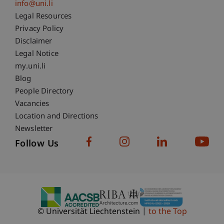
info@uni.li
Fußzeile Rechtliche Hinweise
Legal Resources
Privacy Policy
Disclaimer
Legal Notice
Fußzeile Subdomain-Verzeichnis
my.uni.li
Blog
People Directory
Vacancies
Location and Directions
Newsletter
Follow Us
© Universität Liechtenstein
to the Top