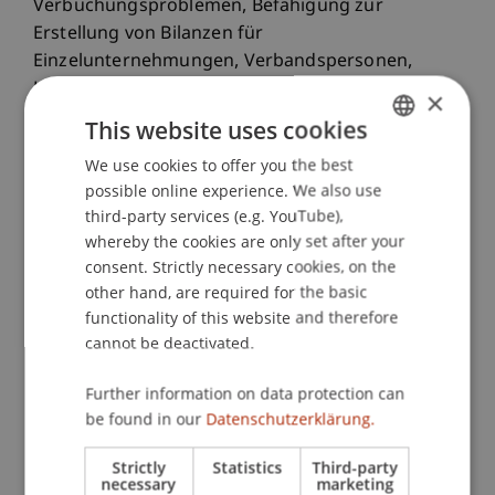
Verbuchungsproblemen, Befähigung zur
Erstellung von Bilanzen für
Einzelunternehmungen, Verbandspersonen,
Konzerne und bei Umwandlungen/ Fusionen,
×
Erkennen einer Überschuldungssituation und der
This website uses cookies
damit einhergehende Umgang gepaart mit den
We use cookies to offer you the best
GERMAN
geeigneten Reaktionsmöglichkeiten.
possible online experience. We also use
ENGLISH
third-party services (e.g. YouTube),
Erwerb von Kenntnissen zur Ermittlung und
whereby the cookies are only set after your
Interpretation von Bilanzkennzahlen. Erwerb der
consent. Strictly necessary cookies, on the
fachlichen Kompetenz in Finanzierung und
other hand, are required for the basic
Controlling für eine umfassende
functionality of this website and therefore
Unternehmensberatung. Erwerb des Know-hows
cannot be deactivated.
zur Ausübung von Revisions- und
Kontrollstellentätigkeiten.
Further information on data protection can
Learning Results
be found in our
Datenschutzerklärung.
Strictly
Statistics
Third-party
Wissen und Verstehen:
necessary
marketing