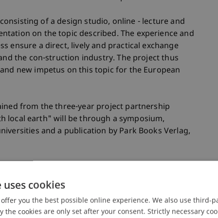
 consisting of a design studio, online - lecture and
ntation on the topic described. The experience and
s ensure a direct, lively and practical exchange
and the con-struction industry. The project thus
 and new impetus on this topic for the European
ained from the three-year project partnership
ith local earth" will be through a symposium,
iversities and a publication by Park Books Verlag,
e uses cookies
offer you the best possible online experience. We also use third-par
in
the cookies are only set after your consent. Strictly necessary coo