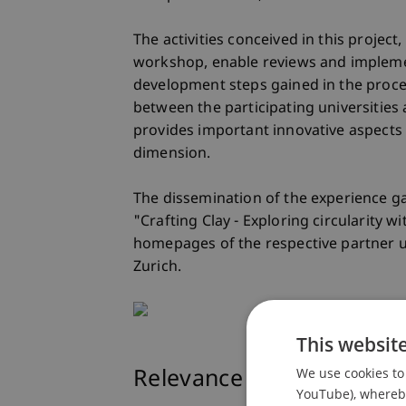
The activities conceived in this project,
workshop, enable reviews and impleme
development steps gained in the proces
between the participating universities 
provides important innovative aspects
dimension.
The dissemination of the experience g
"Crafting Clay - Exploring circularity w
homepages of the respective partner un
Zurich.
This websit
We use cookies to 
Relevance to Liechtenste
YouTube), whereby 