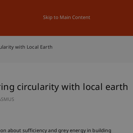
ation
Research
University
News and Events
Skip to Main Content
ularity with Local Earth
ing circularity with local earth
ASMUS
on about sufficiency and grey energy in building