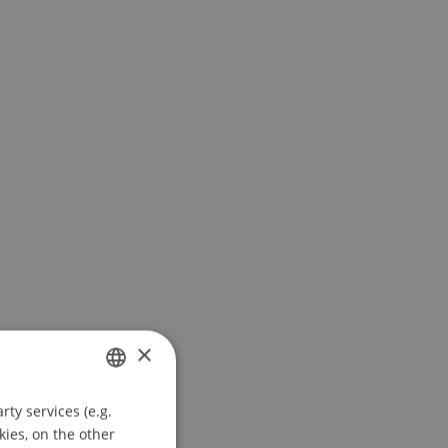
×
ty services (e.g.
GERMAN
kies, on the other
ENGLISH