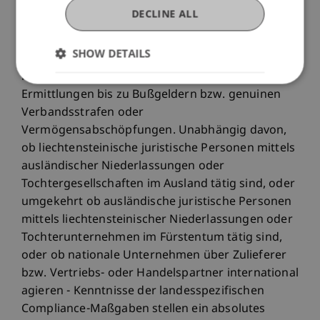
Anwendungsbezug besonders anschaulich
DECLINE ALL
schildern: Internationale Geschäftsbeziehungen
(denke man z.B. an den VW-Skandal) bringen
SHOW DETAILS
immense Rechtsrisiken mit sich - von den
manchmal gigantischen Kosten für interne
Ermittlungen bis zu Bußgeldern bzw. genuinen
Verbandsstrafen oder
Vermögensabschöpfungen. Unabhängig davon,
ob liechtensteinische juristische Personen mittels
ausländischer Niederlassungen oder
Tochtergesellschaften im Ausland tätig sind, oder
umgekehrt ob ausländische juristische Personen
mittels liechtensteinischer Niederlassungen oder
Tochterunternehmen im Fürstentum tätig sind,
oder ob nationale Unternehmen über Zulieferer
bzw. Vertriebs- oder Handelspartner international
agieren - Kenntnisse der landesspezifischen
Compliance-Maßgaben stellen ein absolutes