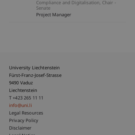
Compliance and Digitalisation
Chair -
Senate
Project Manager
University Liechtenstein
Fürst-Franz-Josef-Strasse
9490 Vaduz
Liechtenstein
T +423 265 11 11
info@uni.li
Fußzeile Rechtliche Hinweise
Legal Resources
Privacy Policy
Disclaimer