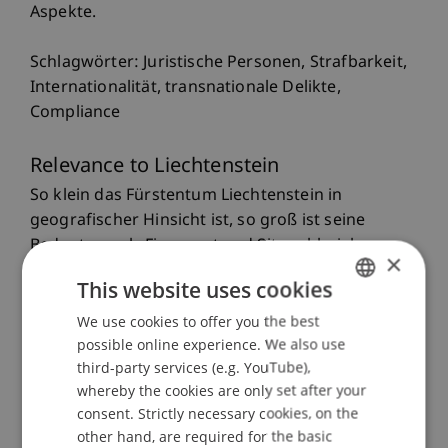
Aspekte.
Schlagwörter: Juristische Personen, Strafbarkeit,
Internationalität, transnationale Delikte,
Compliance
Relevance to Liechtenstein
So klein das Fürstentum Liechtenstein in
geografischer Hinsicht ist, so groß ist seine
Bedeutung als Finanzort und Sitz zahlreicher
×
Unternehmen. Vor diesem Hintergrund und unter
This website uses cookies
Berücksichtigung der rasanten Entwicklungen im
Bereich der Compliance und Digitalisierung
We use cookies to offer you the best
GERMAN
possible online experience. We also use
bedarf es einer gründlichen Untersuchung des
ENGLISH
third-party services (e.g. YouTube),
Strafanwendungsrechts von liechtensteinischen
whereby the cookies are only set after your
juristischen Personen.
consent. Strictly necessary cookies, on the
Ziel des Projektes ist es somit, das
other hand, are required for the basic
liechtensteinische Strafanwendungsrecht zu