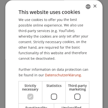
×
Hanke, M., & Nettekoven, M. (2001). Melden oder
This website uses cookies
selbst bezahlen? Rationales Verhalten von KFZ-
Haftpflichtversicherten und paradoxe Ergebnisse
We use cookies to offer you the best
GERMAN
eines neuen Prämienmodells.
possible online experience. We also use
Journal für
ENGLISH
third-party services (e.g. YouTube),
Betriebswirtschaft
(4), 172-185.
whereby the cookies are only set after your
consent. Strictly necessary cookies, on the
other hand, are required for the basic
Publication Type
functionality of this website and therefore
cannot be deactivated.
Article in Scientific Journal
Further information on data protection can
be found in our
Datenschutzerklärung.
Staff Members
Strictly
Statistics
Third-party
necessary
marketing
Prof. Dr. Michael Hanke
Functionality
Unclassified