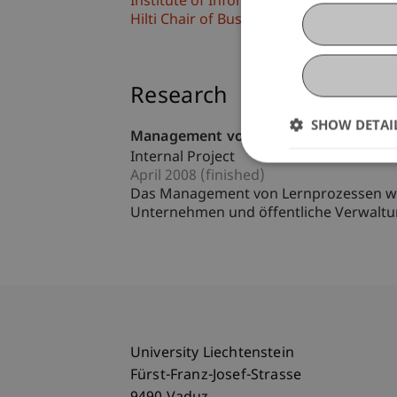
Institute of Information Systems
Hilti Chair of Business Process Manag
Research
SHOW DETAI
Management von Lehr- und Lernproz
Internal Project
April 2008 (finished)
Das Management von Lernprozessen wir
Unternehmen und öffentliche Verwaltung
University Liechtenstein
Fürst-Franz-Josef-Strasse