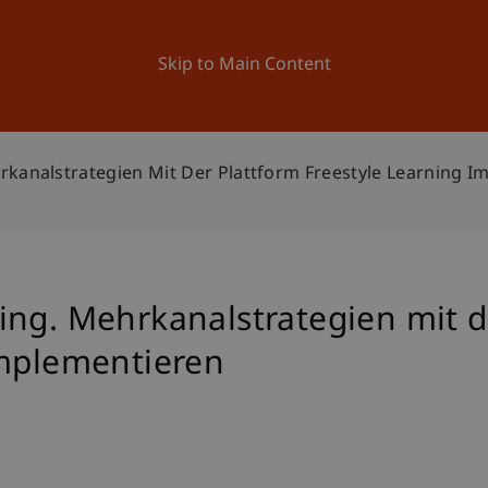
ation
Research
University
News and Events
Skip to Main Content
rkanalstrategien Mit Der Plattform Freestyle Learning 
ing. Mehrkanalstrategien mit d
implementieren