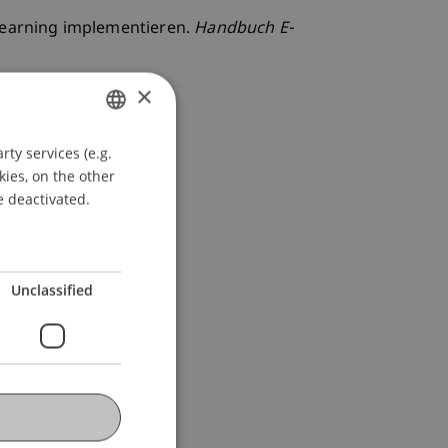
 Learning implementieren.
Handbuch E-
×
ty services (e.g.
GERMAN
kies, on the other
ENGLISH
e deactivated.
Unclassified