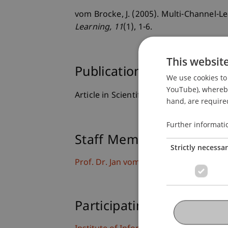
vom Brocke, J. (2005). Multi-Channel-
Learning
, 11
(1), 1-6.
This websit
Publication Type
We use cookies to 
YouTube), whereby 
Article in Scientific Journal
hand, are required
Further informati
Staff Members
Strictly necessa
Prof. Dr. Jan vom Brocke
Participating Institutions