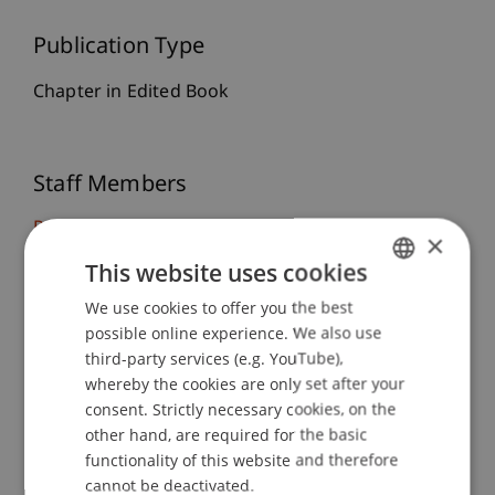
Publication Type
Chapter in Edited Book
Staff Members
Prof. Dr. Martin Wenz
×
Dr. Sybille
Wünsche
MBR, StB
This website uses cookies
We use cookies to offer you the best
GERMAN
possible online experience. We also use
Participating Institutions
ENGLISH
third-party services (e.g. YouTube),
whereby the cookies are only set after your
Institute for Financial Services
Chair for Tax Management and the Laws of
consent. Strictly necessary cookies, on the
Liechtenstein and International Taxation
other hand, are required for the basic
functionality of this website and therefore
cannot be deactivated.