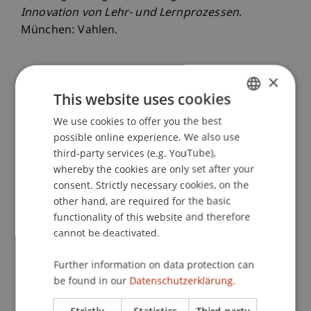
Innovation von Lehr- und Lernprozessen
.
München: Vahlen.
×
Publication Type
This website uses cookies
Edited Book
We use cookies to offer you the best
GERMAN
possible online experience. We also use
ENGLISH
third-party services (e.g. YouTube),
whereby the cookies are only set after your
Staff Members
consent. Strictly necessary cookies, on the
other hand, are required for the basic
Prof. Dr. Jan vom Brocke
functionality of this website and therefore
cannot be deactivated.
Participating Institutions
Further information on data protection can
be found in our
Datenschutzerklärung.
Institute of Information Systems
Hilti Chair of Business Process Management