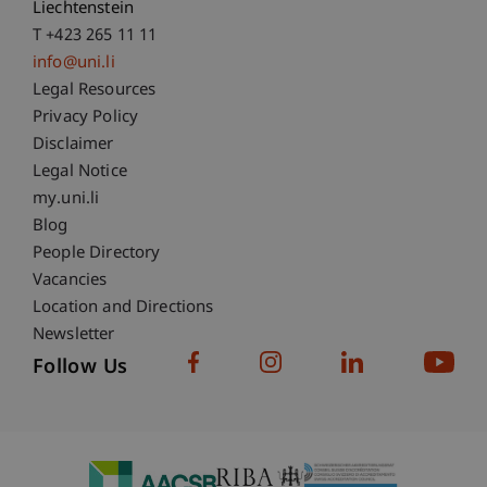
Liechtenstein
T +423 265 11 11
info@uni.li
Fußzeile Rechtliche Hinweise
Legal Resources
Privacy Policy
Disclaimer
Legal Notice
Fußzeile Subdomain-Verzeichnis
my.uni.li
Blog
People Directory
Vacancies
Location and Directions
Newsletter
Follow Us