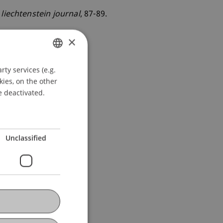
.
liechtenstein journal
, 87-89.
×
ty services (e.g.
GERMAN
kies, on the other
ENGLISH
e deactivated.
Unclassified