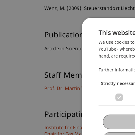
Wenz, M. (2009). Steuerstandort Liecht
This websit
Publication Type
We use cookies to 
Article in Scientific Journal
YouTube), whereby 
hand, are required
Further informati
Staff Members
Strictly necessa
Prof. Dr. Martin Wenz
Participating Institutions
Institute for Financial Services
Chair for Tax Management and the Laws 