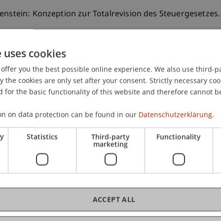
enstein: Konzeption zur Totalrevision des Steuergesetzes
e uses cookies
offer you the best possible online experience. We also use third-par
the cookies are only set after your consent. Strictly necessary coo
 for the basic functionality of this website and therefore cannot b
on on data protection can be found in our
Datenschutzerklärung.
ry
Statistics
Third-party
Functionality
marketing
ACCEPT ALL
of Liechtenstein and International Taxation