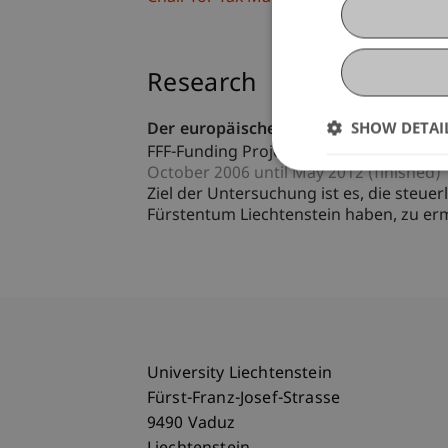
Research
SHOW DETAI
Der europäische Einfluss auf die steu
FFF-Funding Project
October 2006 until May 2012 (finished)
Ziel der Untersuchung ist es, die steue
Fürstentum Liechtenstein haben, zu ermi
University Liechtenstein
Fürst-Franz-Josef-Strasse
9490 Vaduz