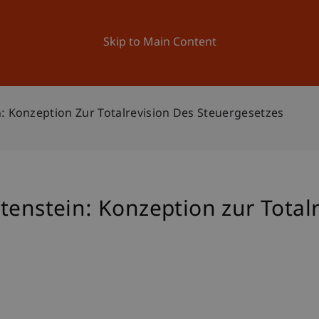
ation
Research
University
News and Events
Skip to Main Content
: Konzeption Zur Totalrevision Des Steuergesetzes
tenstein: Konzeption zur Totalr