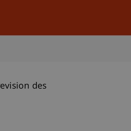
Sign In
DE
EN
evision des