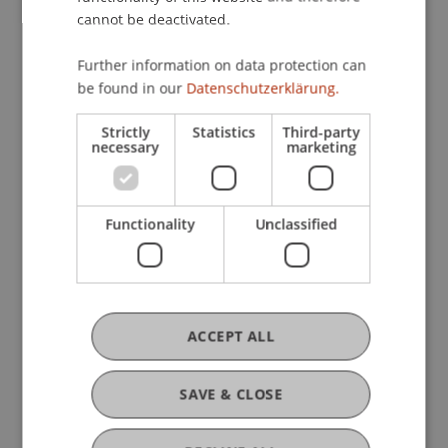
Chair for Tax Management and the Laws of
cannot be deactivated.
Liechtenstein and International Taxation
Further information on data protection can
be found in our
Datenschutzerklärung.
Research
Strictly
Statistics
Third-party
necessary
marketing
Internationale Besteuerung liechtensteinischer
Vermögensstrukturen und Vermögensanlagen
FFF-Funding Project
December 2008 until May 2012 (finished)
Functionality
Unclassified
Übergeordnetes Ziel des Projektes ist es, die
steuerstrategische Position Liechtensteins im
Hinblick speziell auf liechtensteinische versus
ausländische Instrumente zum Aufbau, Erhalt, zur
Weitergabe ...
More
ACCEPT ALL
Liechtensteinische Internationale
Steuerkooperation
SAVE & CLOSE
Contract Research
May 2013 (finished)
Liechtenstein durchläuft eine herausfordernde