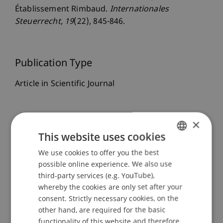
Établissement Rimbaud.
Internationales
Steuerrecht
, 19
(22), 845-846.
Publication Type
Article in Scientific Journal
×
Staff Members
This website uses cookies
Prof. Dr. Martin Wenz
We use cookies to offer you the best
GERMAN
Dr. Sybille
Wünsche
MBR, StB
possible online experience. We also use
ENGLISH
third-party services (e.g. YouTube),
whereby the cookies are only set after your
Participating Institutions
consent. Strictly necessary cookies, on the
other hand, are required for the basic
Institute for Financial Services
functionality of this website and therefore