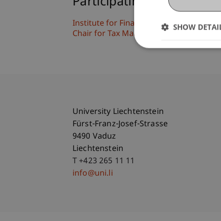
Participating Institutions
Institute for Financial Services
SHOW DETAI
Chair for Tax Management and the Laws 
University Liechtenstein
Fürst-Franz-Josef-Strasse
9490 Vaduz
Liechtenstein
T +423 265 11 11
info@uni.li