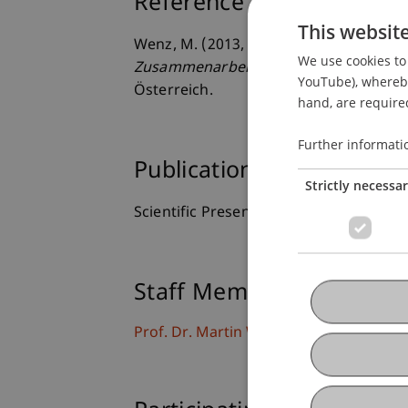
Reference
This websit
Wenz, M. (2013, 12.04.2013).
Abkommen 
We use cookies to 
Zusammenarbeit im Bereich der Steue
YouTube), whereby 
Österreich.
hand, are required
Further informati
Publication Type
Strictly necessa
Scientific Presentation
Staff Members
Prof. Dr. Martin Wenz