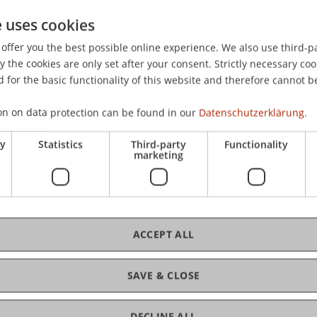
e uses cookies
zwischen dem Fürstentum Liechtenstein und der Republi
offer you the best possible online experience. We also use third-par
rn
. Symposium: Steuerabkommen mit Liechtenstein, Univers
the cookies are only set after your consent. Strictly necessary coo
 for the basic functionality of this website and therefore cannot b
on on data protection can be found in our
Datenschutzerklärung.
ry
Statistics
Third-party
Functionality
marketing
ACCEPT ALL
SAVE & CLOSE
DECLINE ALL