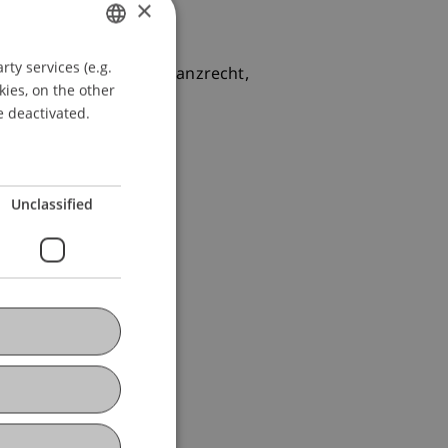
×
k Österreich über die
ty services (e.g.
GERMAN
ität Wien, Institut Finanzrecht,
kies, on the other
ENGLISH
e deactivated.
Unclassified