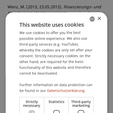
Wenz, M. (2013, 23.05.2013).
Finanzierungs- und
Standortentscheidungen im internationalen
×
Steuerwettbewerb, Martin Wenz: "Zinsbereinigte
This website uses cookies
Ertragssteuer in Liechtenstein"
. 75.
Wissenschaftliche Jahrestagung des Verbandes
We use cookies to offer you the best
GERMAN
possible online experience. We also use
der Hochschullehrer für Betriebswirtschaft,
ENGLISH
third-party services (e.g. YouTube),
Julius-Maximilians-Universität Würzburg,
whereby the cookies are only set after your
Deutschland.
consent. Strictly necessary cookies, on the
other hand, are required for the basic
functionality of this website and therefore
Publication Type
cannot be deactivated.
Scientific Presentation
Further information on data protection can
be found in our
Datenschutzerklärung.
Strictly
Statistics
Third-party
Staff Members
necessary
marketing