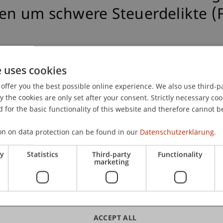
en um schwere Steuerdelikte (F
e uses cookies
offer you the best possible online experience. We also use third-par
the cookies are only set after your consent. Strictly necessary coo
cher Informationsaustausch (AIA) mit EU- und anderen St
 for the basic functionality of this website and therefore cannot b
mung der Beneficial Owner und Ausweitung der Geldwäs
ung der Rechtshilfe in fiskalischen Strafsachen
. Steuerfor
on on data protection can be found in our
Datenschutzerklärung.
larisierung begangener Steuerdelikte durch Steuerpflich
ry
Statistics
Third-party
Functionality
nstein, Vaduz, Liechtenstein.
marketing
ACCEPT ALL