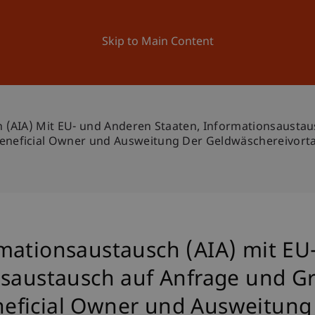
ation
Research
University
News and Events
Skip to Main Content
 (AIA) Mit EU- und Anderen Staaten, Informationsaustau
neficial Owner und Ausweitung Der Geldwäschereivortat
mationsaustausch (AIA) mit EU
nsaustausch auf Anfrage und 
eficial Owner und Ausweitung