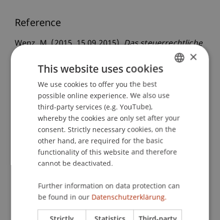
Reference
Wenz, M. (2015, 15.09.2015).
Das steuerrechtliche
×
Verhältnis zwischen Liechtenstein und der
This website uses cookies
Schweiz: Bilaterale Beziehungen - Das neue
Doppelbesteuerungsabkommen zwischen
We use cookies to offer you the best
GERMAN
Liechtenstein und der Schweiz
. Steuerforum
possible online experience. We also use
ENGLISH
Liechtenstein: Das neue
third-party services (e.g. YouTube),
Doppelbesteuerungsabkommen (DBA) zwischen
whereby the cookies are only set after your
consent. Strictly necessary cookies, on the
Liechtenstein und der Schweiz, Universtiät
other hand, are required for the basic
Liechtenstein, Vaduz, Liechtenstein.
functionality of this website and therefore
cannot be deactivated.
Publication Type
Further information on data protection can
be found in our
Datenschutzerklärung.
Scientific Presentation
Strictly
Statistics
Third-party