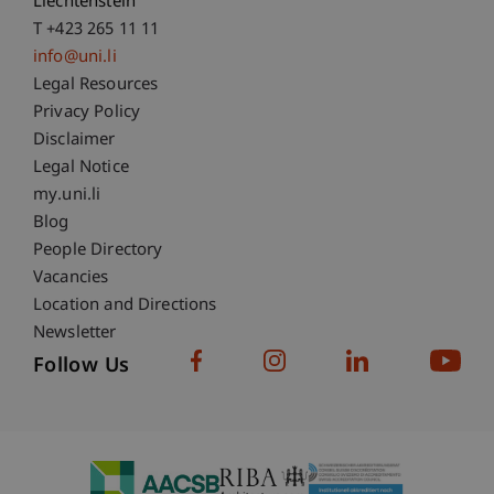
Liechtenstein
T +423 265 11 11
info@uni.li
Fußzeile Rechtliche Hinweise
Legal Resources
Privacy Policy
Disclaimer
Legal Notice
Fußzeile Subdomain-Verzeichnis
my.uni.li
Blog
People Directory
Vacancies
Location and Directions
Newsletter
Follow Us