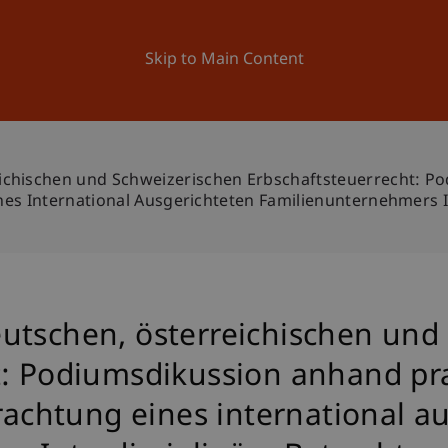
ation
Research
University
News and Events
Skip to Main Content
ichischen und Schweizerischen Erbschaftsteuerrecht: P
eines International Ausgerichteten Familienunternehmers 
utschen, österreichischen und
: Podiumsdikussion anhand prak
trachtung eines international a