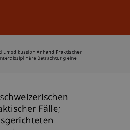
Sign In
DE
EN
odiumsdikussion Anhand Praktischer
Interdisziplinäre Betrachtung eine
 schweizerischen
tischer Fälle;
usgerichteten