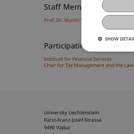
Staff Members
Prof. Dr. Martin Wenz
SHOW DETAI
Participating Institutions
Institute for Financial Services
Chair for Tax Management and the Laws 
University Liechtenstein
Fürst-Franz-Josef-Strasse
9490 Vaduz