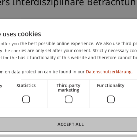
s Interdisziplinäre Betrachtun
e uses cookies
offer you the best possible online experience. We also use third-par
tschen, österreichischen und schweizerischen Erbschaft
the cookies are only set after your consent. Strictly necessary coo
etrachtung eines international ausgerichteten Familienunt
 for the basic functionality of this website and therefore cannot b
amilienunternehmers; Internationales Steuerrecht: Das
iz
. Presented at the isa Jahreskongress 2015: Besteuerung
on on data protection can be found in our
Datenschutzerklärung.
levante Behandlung von internationalem Kapitalvermögen, C
ry
Statistics
Third-party
Functionality
marketing
ACCEPT ALL