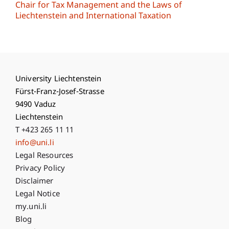
Chair for Tax Management and the Laws of
Liechtenstein and International Taxation
University Liechtenstein
Fürst-Franz-Josef-Strasse
9490 Vaduz
Liechtenstein
T +423 265 11 11
info@uni.li
Fußzeile Rechtliche Hinweise
Legal Resources
Privacy Policy
Disclaimer
Legal Notice
Fußzeile Subdomain-Verzeichnis
my.uni.li
Blog