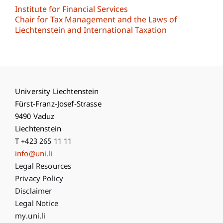
Institute for Financial Services
Chair for Tax Management and the Laws of
Liechtenstein and International Taxation
University Liechtenstein
Fürst-Franz-Josef-Strasse
9490 Vaduz
Liechtenstein
T +423 265 11 11
info@uni.li
Fußzeile Rechtliche Hinweise
Legal Resources
Privacy Policy
Disclaimer
Legal Notice
Fußzeile Subdomain-Verzeichnis
my.uni.li