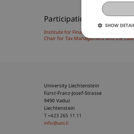
Participating Institutions
SHOW DETAI
Institute for Financial Services
Chair for Tax Management and the Laws 
University Liechtenstein
Fürst-Franz-Josef-Strasse
9490 Vaduz
Liechtenstein
T +423 265 11 11
info@uni.li