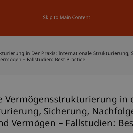
ation
Research
University
News and Events
Skip to Main Content
rierung in Der Praxis: Internationale Strukturierung, 
mögen – Fallstudien: Best Practice
 Vermögensstrukturierung in d
kturierung, Sicherung, Nachfol
 Vermögen – Fallstudien: Best