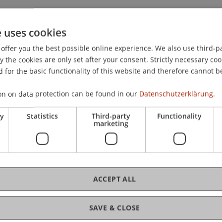
e uses cookies
offer you the best possible online experience. We also use third-par
Vermögensstrukturierung in der Praxis: Internationale St
the cookies are only set after your consent. Strictly necessary coo
Vermögen – Fallstudien: Best Practice
. Presented at th
 for the basic functionality of this website and therefore cannot b
ierung in der Praxis, Kitzbühel, Österreich.
on on data protection can be found in our
Datenschutzerklärung.
ry
Statistics
Third-party
Functionality
marketing
ACCEPT ALL
SAVE & CLOSE