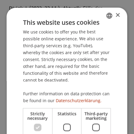
Divjak, J. (2022, 23.11.).
Aktuelle Fälle der
×
Strafbarkeit nach § 63 DSG: PKW-Tracker,
This website uses cookies
Detektivüberwachung & Co,
Mittagsdiskussionsrunde Wirtschafts- und
We use cookies to offer you the best
GERMAN
Finanzstrafrecht
possible online experience. We also use
. Mittagsdiskussionsrunde
ENGLISH
third-party services (e.g. YouTube),
Wirtschafts- und Finanzstrafrecht, Universität
whereby the cookies are only set after your
Wien.
consent. Strictly necessary cookies, on the
other hand, are required for the basic
functionality of this website and therefore
Publication Type
cannot be deactivated.
Scientific Presentation
Further information on data protection can
be found in our
Datenschutzerklärung.
Strictly
Statistics
Third-party
Staff Members
necessary
marketing
Univ.-Ass. Dr. Jonas Divjak