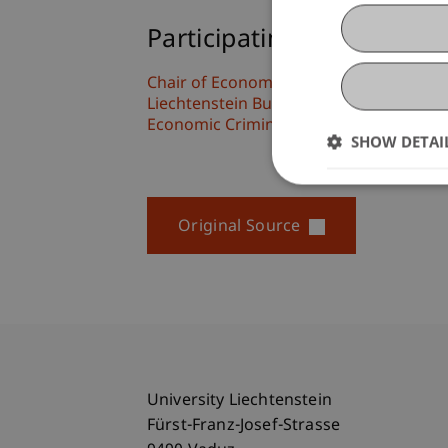
Participating Institutions
Chair of Economic Criminal Law, Compli
Liechtenstein Business Law School
Economic Criminal Law, Compliance and 
SHOW DETAI
Original Source
University Liechtenstein
Fürst-Franz-Josef-Strasse