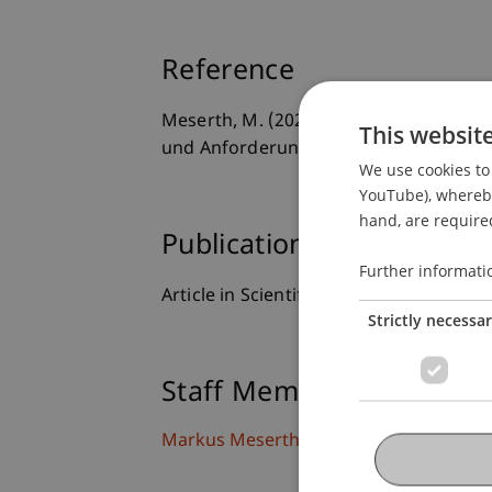
Reference
Meserth, M. (2023). Legalbewährung ju
This websit
und Anforderungen an die empirische
We use cookies to 
YouTube), whereby 
hand, are required
Publication Type
Further informati
Article in Scientific Journal
Strictly necessa
Staff Members
Markus Meserth