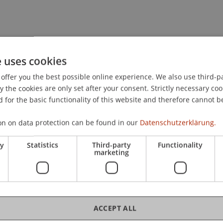
gendlicher Straftäter:innen nach einem Täter-Opfer-Ausg
e uses cookies
 Forschung.
TOA-Magazin: die Fachzeitschrift zum Täter-O
offer you the best possible online experience. We also use third-par
the cookies are only set after your consent. Strictly necessary coo
 for the basic functionality of this website and therefore cannot b
on on data protection can be found in our
Datenschutzerklärung.
ry
Statistics
Third-party
Functionality
marketing
ACCEPT ALL