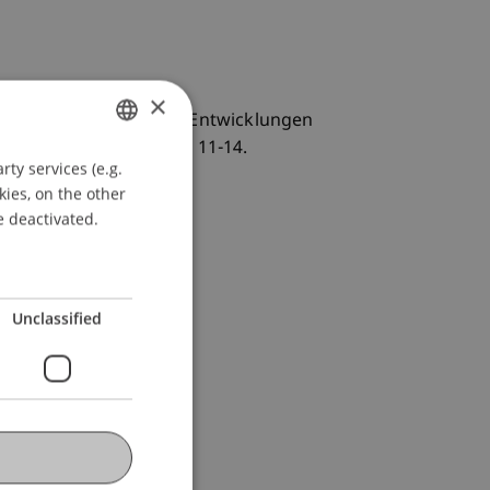
×
leich: Kriminologische Entwicklungen
pfer-Ausgleich
, 2023
(1), 11-14.
ty services (e.g.
GERMAN
kies, on the other
ENGLISH
e deactivated.
Unclassified