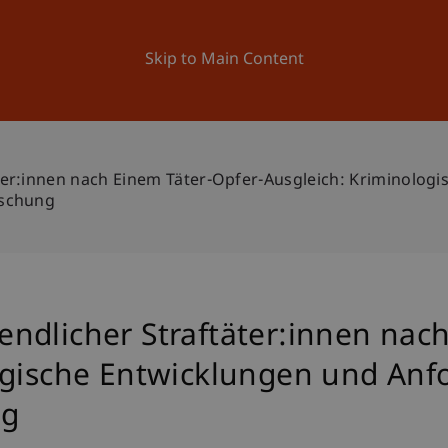
ation
Research
University
News and Events
Skip to Main Content
er:innen nach Einem Täter-Opfer-Ausgleich: Kriminolog
rschung
ndlicher Straftäter:innen nach
ogische Entwicklungen und Anf
ng