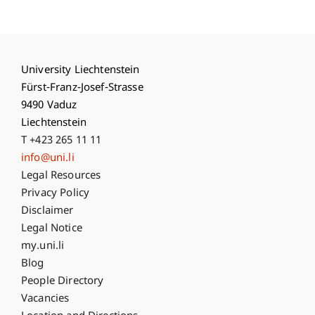
University Liechtenstein
Fürst-Franz-Josef-Strasse
9490 Vaduz
Liechtenstein
T +423 265 11 11
info@uni.li
Fußzeile Rechtliche Hinweise
Legal Resources
Privacy Policy
Disclaimer
Legal Notice
Fußzeile Subdomain-Verzeichnis
my.uni.li
Blog
People Directory
Vacancies