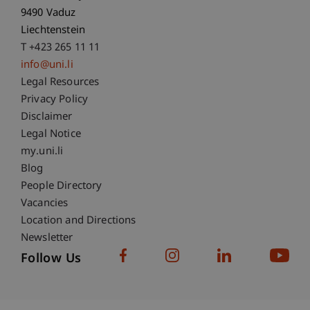
9490 Vaduz
Liechtenstein
T +423 265 11 11
info@uni.li
Fußzeile Rechtliche Hinweise
Legal Resources
Privacy Policy
Disclaimer
Legal Notice
Fußzeile Subdomain-Verzeichnis
my.uni.li
Blog
People Directory
Vacancies
Location and Directions
Newsletter
Follow Us