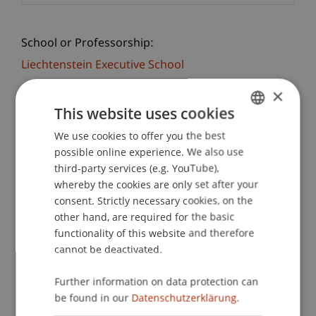
School or Professorship:
Liechtenstein Executive School
×
Registration
This website uses cookies
We use cookies to offer you the best
GERMAN
Die Diplomfeiern mit der feierlichen Übergabe
possible online experience. We also use
ENGLISH
der Diplomurkunden und Diploma Supplements
third-party services (e.g. YouTube),
stellen einen Höhepunkt des akademischen
whereby the cookies are only set after your
consent. Strictly necessary cookies, on the
Jahres an der Universität Liechtenstein dar.
other hand, are required for the basic
Bereits jetzt gratulieren wir allen Absolventinnen
functionality of this website and therefore
und Absolventen und freuen uns, diesen
cannot be deactivated.
besonderen Anlass gemeinsam zu feiern. Die
Diplomfeiern finden zweimal pro Jahr im
Further information on data protection can
feierlichen Rahmen an der Universität
be found in our
Datenschutzerklärung.
Liechtenstein statt.