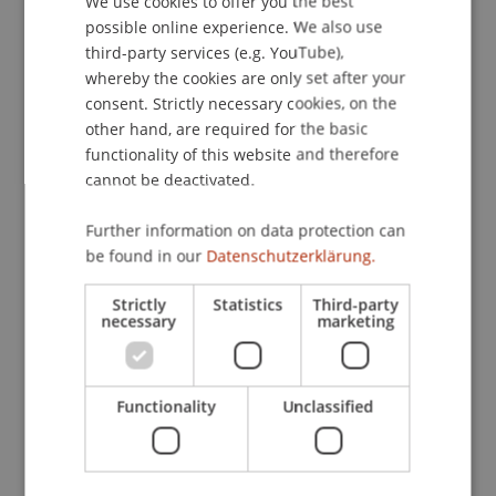
We use cookies to offer you the best
in Schulen konnte bis jetzt jedoch nicht erreicht
possible online experience. We also use
ENGLISH
werden.
third-party services (e.g. YouTube),
whereby the cookies are only set after your
Der vorliegende Projektantrag greift diese
consent. Strictly necessary cookies, on the
Forschungslücke auf und hat zum Ziel,
other hand, are required for the basic
functionality of this website and therefore
Informationskompetenz in der Sekundarstufe II
cannot be deactivated.
der Bodenseeregion zu messen, durch den
Einsatz eines MOOC zu fördern und zwischen den
Further information on data protection can
Ländern zu vergleichen.
be found in our
Datenschutzerklärung.
Participating Institutions
Strictly
Statistics
Third-party
necessary
marketing
Hilti Chair of Business Process Management
/
Partner
Functionality
Unclassified
Project Participants