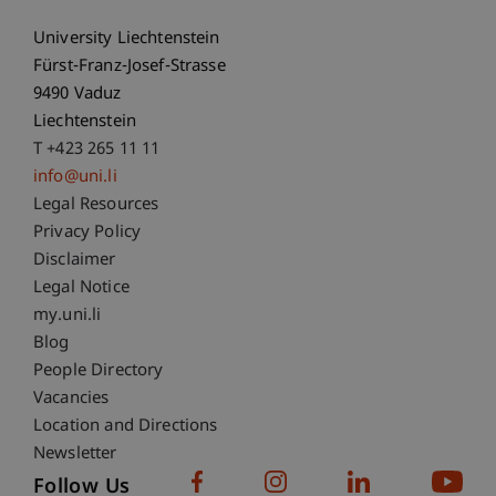
University Liechtenstein
Fürst-Franz-Josef-Strasse
9490 Vaduz
Liechtenstein
T +423 265 11 11
info@uni.li
Fußzeile Rechtliche Hinweise
Legal Resources
Privacy Policy
Disclaimer
Legal Notice
Fußzeile Subdomain-Verzeichnis
my.uni.li
Blog
People Directory
Vacancies
Location and Directions
Newsletter
Follow Us