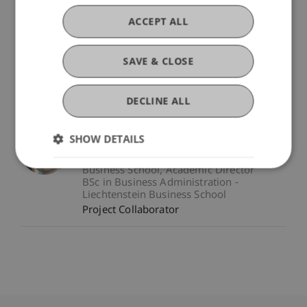
Dr. Sonia
Lippe-Dada
MScIS
Project Manager
ACCEPT ALL
SAVE & CLOSE
Dr. rer. oec. Charlotte Wehking
Project Collaborator
DECLINE ALL
SHOW DETAILS
Dr. Bernd Schenk
Senior Lecturer - Liechtenstein
Business School
Academic Director
BSc in Business Administration -
Liechtenstein Business School
Project Collaborator